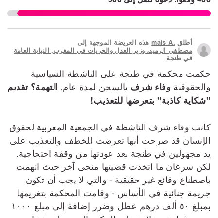
أطلق
mais A.
هذه العريضة الموجهة إلى
مصطفي الرميد، وزير العدل والحريات في المغرب, النيابة العامة
في طنجة
حكمت محكمة في طنجة على الناشطة السياسية
والحقوقية
بالسجن لمدة عام.
وفاء شرف
التهمة؟ تقديم
"شكاية كاذبة" بتعرضها للتعذيب!
كانت وفاء شرف الناشطة في الجمعية المغربية لحقوق
الإنسان قد صرحت أنها تعرضت للخطف والتعذيب على
يد مجهولين في طنجة بعد عودتها من وقفة احتجاجية.
لكن سرعان ما اتخذت قضيتها منحى آخر حيث اتهمت
باصطناع وقائع غير حقيقية - والتي لا يجب أن تكون
جريمة جنائية في الأساس - وقامت المحكمة بتغريمها
بمبلغ ٥٠ ألف درهم عطل وضرر إضافة إلى مبلغ ١٠٠٠