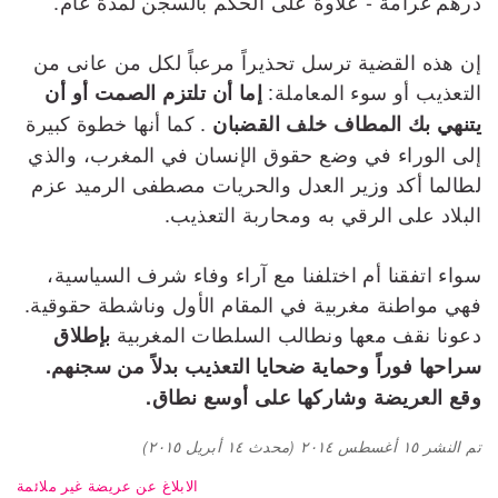
درهم غرامة - علاوة على الحكم بالسجن لمدة عام.
إن هذه القضية ترسل تحذيراً مرعباً لكل من عانى من
التعذيب أو سوء المعاملة:
إما أن تلتزم الصمت أو أن
. كما أنها خطوة كبيرة
يتنهي بك المطاف خلف القضبان
إلى الوراء في وضع حقوق الإنسان في المغرب، والذي
لطالما أكد وزير العدل والحريات مصطفى الرميد عزم
البلاد على الرقي به ومحاربة التعذيب.
سواء اتفقنا أم اختلفنا مع آراء وفاء شرف السياسية،
فهي مواطنة مغربية في المقام الأول وناشطة حقوقية.
دعونا نقف معها ونطالب السلطات المغربية
بإطلاق
سراحها فوراً وحماية ضحايا التعذيب بدلاً من سجنهم.
وقع العريضة وشاركها على أوسع نطاق.
تم النشر
١٥ أغسطس ٢٠١٤
(محدث
١٤ أبريل ٢٠١٥
)
الابلاغ عن عريضة غير ملائمة