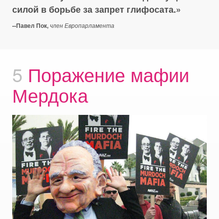
силой в борьбе за запрет глифосата.
--Павел Пок,
член Европарламента
5
Поражение мафии
Мердока