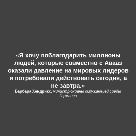
л
А
Я хочу поблагодарить миллионы
ч
людей, которые совместно с Авааз
А
ир
оказали давление на мировых лидеров
ое
г
и потребовали действовать сегодня, а
не завтра.
ра
З
и
Барбара Хендрикс,
министр охраны окружающей среды
Германии